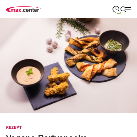
09:00
—
19:00
MONTAG
Montag
Suche schließen
09:00
—
19:00
DIENSTAG
Dienstag
09:00
—
19:00
MITTWOCH
Mittwoch
09:00
—
19:00
DONNERSTAG
Donnerstag
09:00
—
19:00
FREITAG
Freitag
09:00
—
18:00
SAMSTAG
Samstag
Abweichende Öffnungszeiten
REZEPT