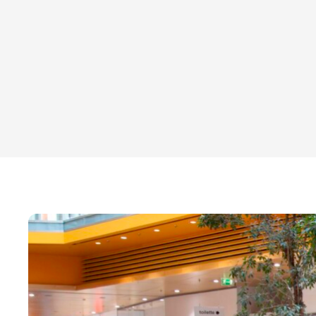
ICSC International Design and
Development Award/Certificate of
Merit
2006