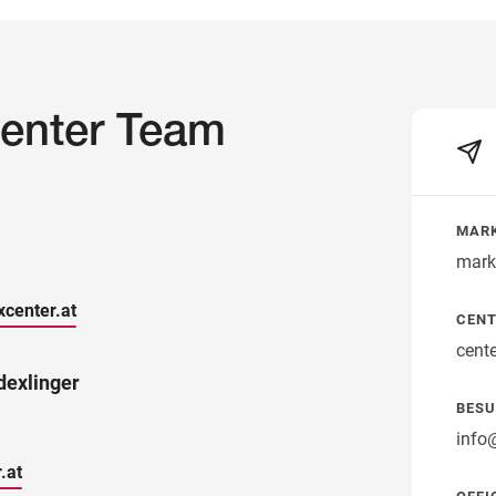
enter Team
MAR
mark
center.at
CENT
cent
dexlinger
BESU
info
.at