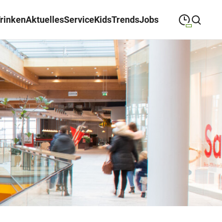
Trinken
Aktuelles
Service
Kids
Trends
Jobs
09:00
—
19:00
MONTAG
Montag
Suche schließen
09:00
—
19:00
DIENSTAG
Dienstag
09:00
—
19:00
MITTWOCH
Mittwoch
09:00
—
19:00
DONNERSTAG
Donnerstag
09:00
—
19:00
FREITAG
Freitag
09:00
—
18:00
SAMSTAG
Samstag
Abweichende Öffnungszeiten