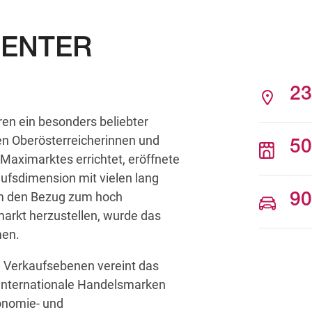
CENTER
23
en ein besonders beliebter
ten Oberösterreicherinnen und
50
 Maximarktes errichtet, eröffnete
fsdimension mit vielen lang
m den Bezug zum hoch
90
arkt herzustellen, wurde das
men.
i Verkaufsebenen vereint das
internationale Handelsmarken
ronomie- und