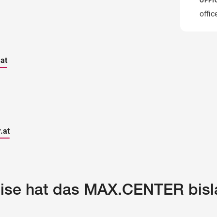
OFFI
offi
at
.at
eise hat das MAX.CENTER bisl