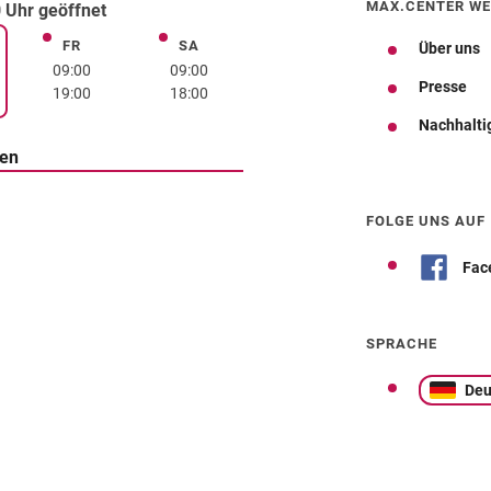
MAX.CENTER WE
 Uhr geöffnet
FR
SA
Freitag
Samstag
Über uns
rstag
09:00
09:00
Presse
19:00
18:00
Nachhalti
ten
Wegbeschreibung
FOLGE UNS AUF
Fac
SPRACHE
Deu