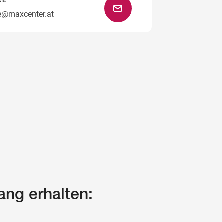
CE
ce@maxcenter.at
ang erhalten: