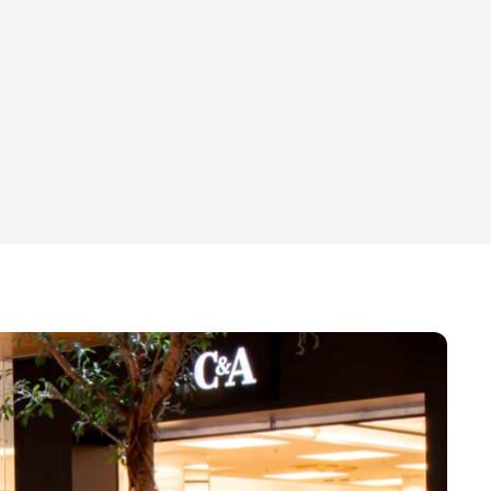
Bronzemedaille beim Austrian Event
Award
2014