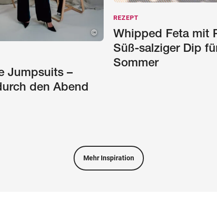
REZEPT
©
Whipped Feta mit P
Süß-salziger Dip fü
Sommer
e Jumpsuits –
l durch den Abend
Mehr Inspiration