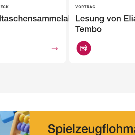
WECK
VORTRAG
ltaschensammelaktion
Lesung von Eli
Tembo
Spielzeugflohm