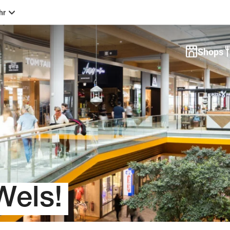
hr
00
Shops
00
00
00
0
00
els!
n