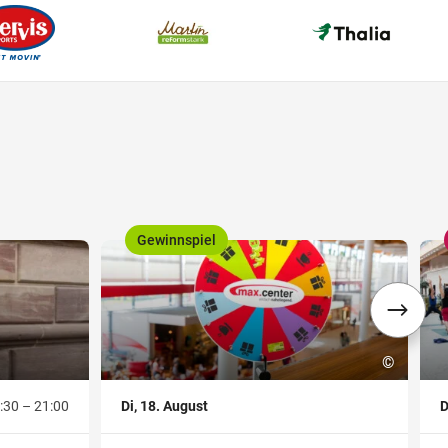
Gewinnspiel
,
,
©
:30 – 21:00
Di, 18. August
D