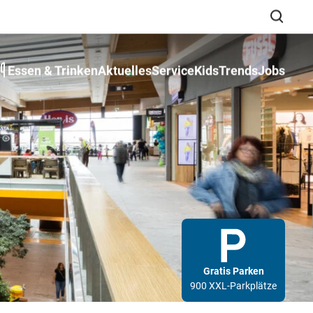
Essen & Trinken
Aktuelles
Service
Kids
Trends
Jobs
Suche schließen
Gratis Parken
900 XXL-Parkplätze