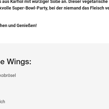
s aus Karfiol mit würziger Soße an. Dieser vegetarische
kvolle Super-Bowl-Party, bei der niemand das Fleisch 
hen und Genießen!
ie Wings:
kobrösel
lch