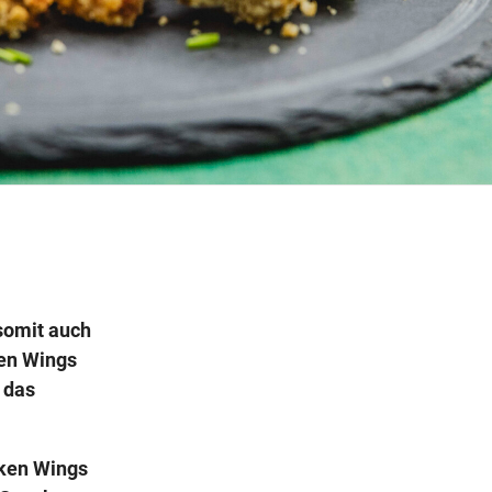
Wegbeschreibung
somit auch
ken Wings
 das
cken Wings