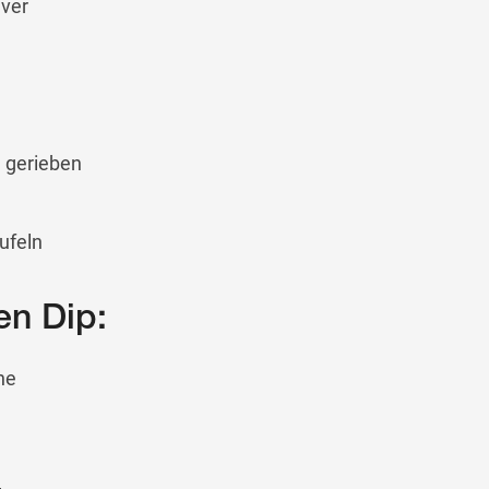
ver
 gerieben
e
ufeln
en Dip:
he