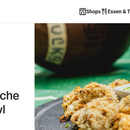
Shops
Essen & 
sche
l