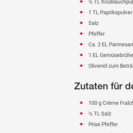
½ TL Knoblauchpul
1 TL Paprikapulver
Salz
Pfeffer
Ca. 2 EL Parmesan
1 EL Gemüsebrüh
Olivenöl zum Beträ
Zutaten für d
100 g Crème Fraîc
½ TL Salz
Prise Pfeffer