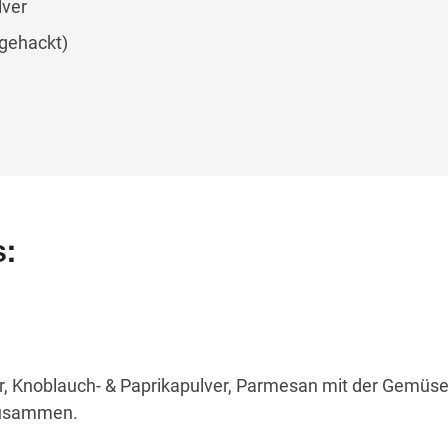
lver
(gehackt)
s:
er, Knoblauch- & Paprikapulver, Parmesan mit der Gemüse
zusammen.