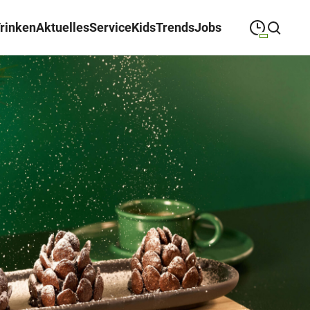
Trinken
Aktuelles
Service
Kids
Trends
Jobs
09:00
—
19:00
MONTAG
Montag
Suche schließen
09:00
—
19:00
DIENSTAG
Dienstag
09:00
—
19:00
MITTWOCH
Mittwoch
09:00
—
19:00
DONNERSTAG
Donnerstag
09:00
—
19:00
FREITAG
Freitag
09:00
—
18:00
SAMSTAG
Samstag
Abweichende Öffnungszeiten