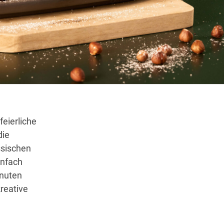
Wegbeschreibung
feierliche
die
ssischen
infach
inuten
reative