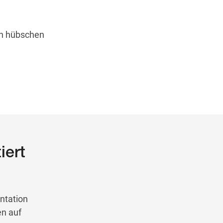
en hübschen
iert
ntation
en auf