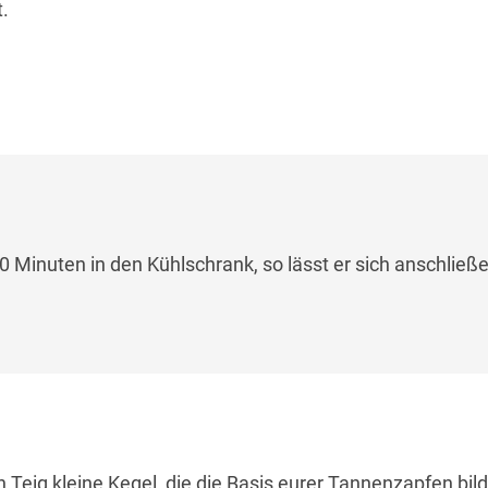
.
30 Minuten in den Kühlschrank, so lässt er sich anschließe
Teig kleine Kegel, die die Basis eurer Tannenzapfen bil