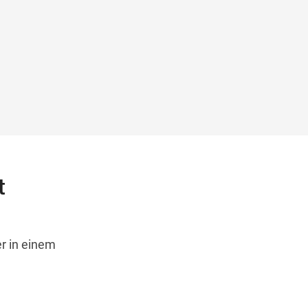
t
r in einem