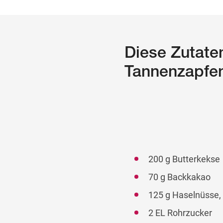
Diese Zutaten
Tannenzapfe
200 g Butterkekse
70 g Backkakao
125 g Haselnüsse,
2 EL Rohrzucker