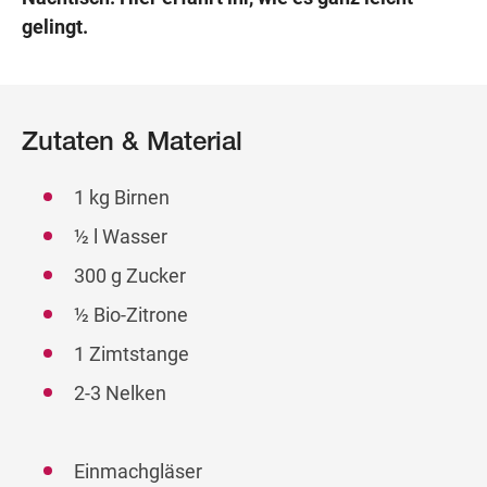
gelingt.
Zutaten & Material
1 kg Birnen
½ l Wasser
300 g Zucker
½ Bio-Zitrone
1 Zimtstange
2-3 Nelken
Einmachgläser