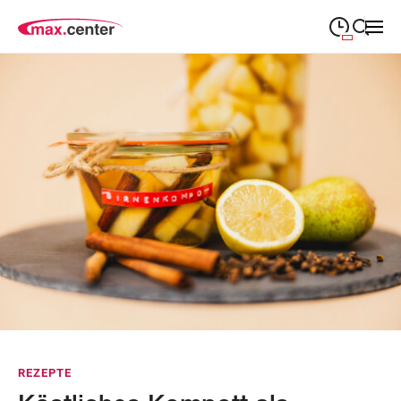
09:00
—
19:00
MONTAG
Montag
Suche schließen
09:00
—
19:00
DIENSTAG
Dienstag
09:00
—
19:00
MITTWOCH
Mittwoch
09:00
—
19:00
DONNERSTAG
Donnerstag
09:00
—
19:00
FREITAG
Freitag
09:00
—
18:00
SAMSTAG
Samstag
Abweichende Öffnungszeiten
REZEPTE