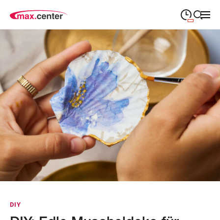
09:00
—
19:00
MONTAG
Montag
Suche schließen
09:00
—
19:00
DIENSTAG
Dienstag
09:00
—
19:00
MITTWOCH
Mittwoch
09:00
—
19:00
DONNERSTAG
Donnerstag
09:00
—
19:00
FREITAG
Freitag
09:00
—
18:00
SAMSTAG
Samstag
Abweichende Öffnungszeiten
DIY