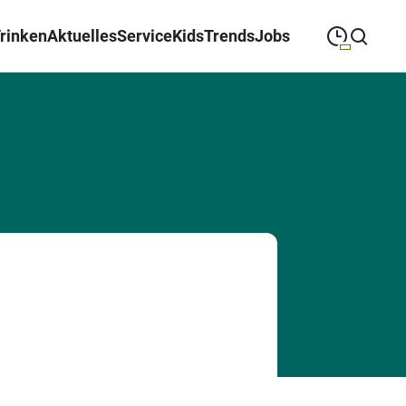
Trinken
Aktuelles
Service
Kids
Trends
Jobs
09:00
—
19:00
MONTAG
Montag
Suche schließen
09:00
—
19:00
DIENSTAG
Dienstag
09:00
—
19:00
MITTWOCH
Mittwoch
09:00
—
19:00
DONNERSTAG
Donnerstag
09:00
—
19:00
FREITAG
Freitag
09:00
—
18:00
SAMSTAG
Samstag
Abweichende Öffnungszeiten