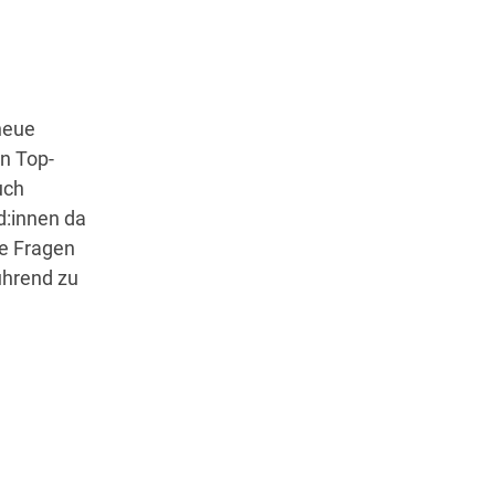
Wegbeschreibung
neue
n Top-
uch
d:innen da
le Fragen
ührend zu