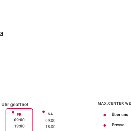
MAX.CENTER WE
 Uhr geöffnet
SA
rstag
Samstag
FR
Über uns
Freitag
09:00
09:00
Presse
19:00
18:00