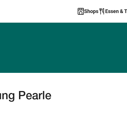
Shops
Essen & 
ung Pearle