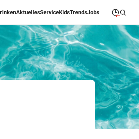
Trinken
Aktuelles
Service
Kids
Trends
Jobs
09:00
—
19:00
MONTAG
Montag
Suche schließen
09:00
—
19:00
DIENSTAG
Dienstag
09:00
—
19:00
MITTWOCH
Mittwoch
09:00
—
19:00
DONNERSTAG
Donnerstag
09:00
—
19:00
FREITAG
Freitag
09:00
—
18:00
SAMSTAG
Samstag
Abweichende Öffnungszeiten