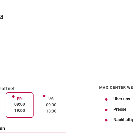
MAX.CENTER WE
eöffnet
SA
rstag
Samstag
FR
Über uns
Freitag
09:00
09:00
Presse
19:00
18:00
Nachhalti
ten
Wegbeschreibung