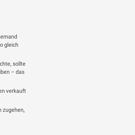
 jemand
o gleich
te, sollte
iben – das
en verkauft
h zugehen,