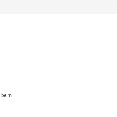
i
beim