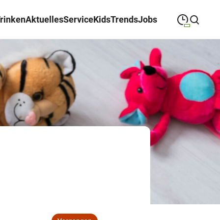
Trinken
Aktuelles
Service
Kids
Trends
Jobs
09:00
—
19:00
MONTAG
Montag
Suche schließen
09:00
—
19:00
DIENSTAG
Dienstag
09:00
—
19:00
MITTWOCH
Mittwoch
09:00
—
19:00
DONNERSTAG
Donnerstag
09:00
—
19:00
FREITAG
Freitag
09:00
—
18:00
SAMSTAG
Samstag
Abweichende Öffnungszeiten