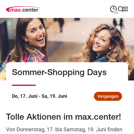
09:00
—
19:00
MONTAG
Montag
Suche schließen
09:00
—
19:00
DIENSTAG
Dienstag
09:00
—
19:00
MITTWOCH
Mittwoch
Sommer-Shopping Days
09:00
—
19:00
DONNERSTAG
Donnerstag
09:00
—
19:00
FREITAG
Freitag
Do, 17. Juni - Sa, 19. Juni
Vergangen
09:00
—
18:00
SAMSTAG
Samstag
Tolle Aktionen im max.center!
Abweichende Öffnungszeiten
Von Donnerstag, 17. bis Samstag, 19. Juni finden