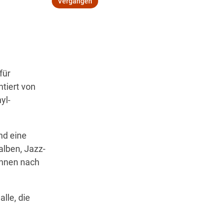
Vergangen
Wegbeschreibung
für
tiert von
yl-
nd eine
alben, Jazz-
innen nach
lle, die