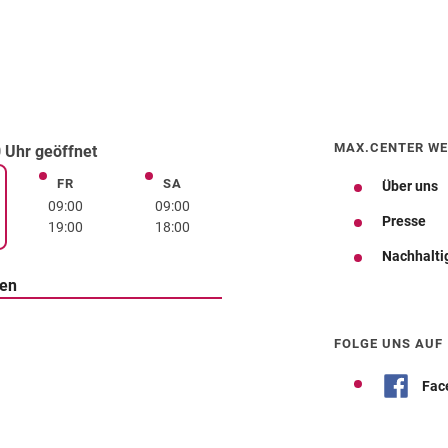
MAX.CENTER WE
 Uhr geöffnet
FR
SA
Freitag
Samstag
Über uns
rstag
09:00
09:00
Presse
19:00
18:00
Nachhalti
ten
Wegbeschreibung
FOLGE UNS AUF
Fac