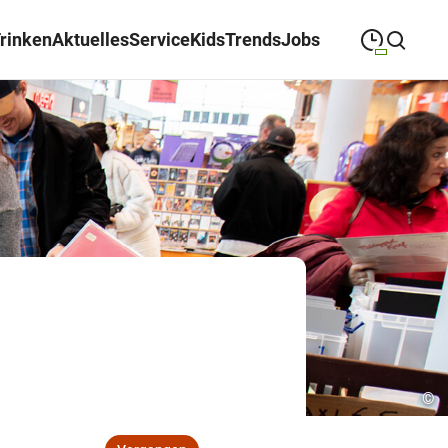
Trinken
Aktuelles
Service
Kids
Trends
Jobs
09:00
—
19:00
MONTAG
Montag
Suche schließen
09:00
—
19:00
DIENSTAG
Dienstag
09:00
—
19:00
MITTWOCH
Mittwoch
09:00
—
19:00
DONNERSTAG
Donnerstag
09:00
—
19:00
FREITAG
Freitag
09:00
—
18:00
SAMSTAG
Samstag
©
Abweichende Öffnungszeiten