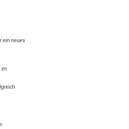
r ein neues
 im
lgreich
i