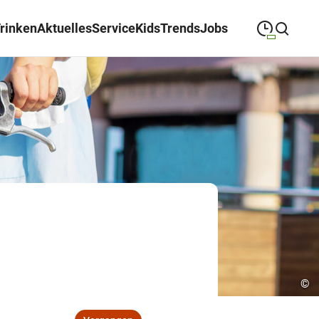
Trinken
Aktuelles
Service
Kids
Trends
Jobs
09:00
—
19:00
MONTAG
Montag
Suche schließen
09:00
—
19:00
DIENSTAG
Dienstag
09:00
—
19:00
MITTWOCH
Mittwoch
09:00
—
19:00
DONNERSTAG
Donnerstag
09:00
—
19:00
FREITAG
Freitag
09:00
—
18:00
SAMSTAG
Samstag
©
Abweichende Öffnungszeiten