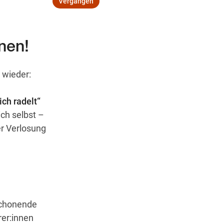
Vergangen
nen!
Wegbeschreibung
wieder:
ich radelt“
ch selbst –
r Verlosung
schonende
rer:innen