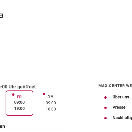
MAX.CENTER WE
:00 Uhr geöffnet
SA
rstag
Samstag
FR
Über uns
Freitag
09:00
09:00
Presse
19:00
18:00
Nachhalti
ten
Wegbeschreibung