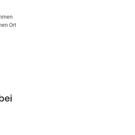
ehmen
nen Ort
bei