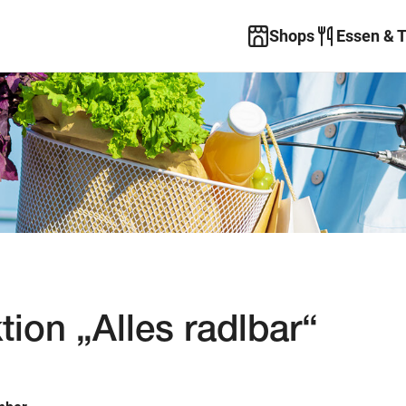
Shops
Essen & 
tion „Alles radlbar“