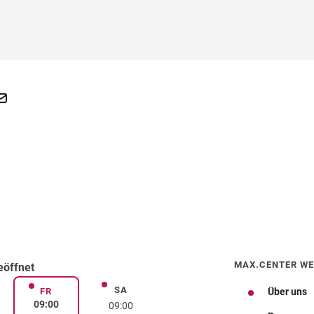
MAX.CENTER WE
eöffnet
SA
rstag
Samstag
FR
Über uns
Freitag
09:00
09:00