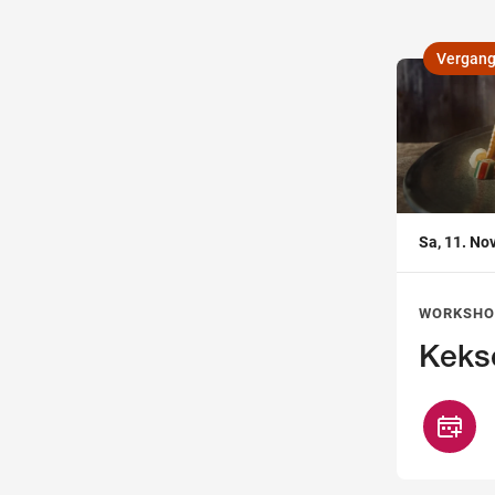
Vergan
,
Sa, 11. N
WORKSHO
Kekse