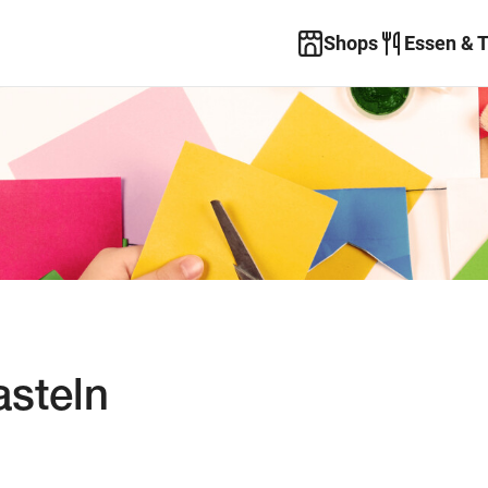
Shops
Essen & 
asteln