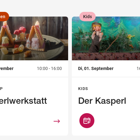
gen
Kids
,
ovember
10:00 - 16:00
Di, 01. September
1
P
KIDS
rlwerkstatt
Der Kasperl