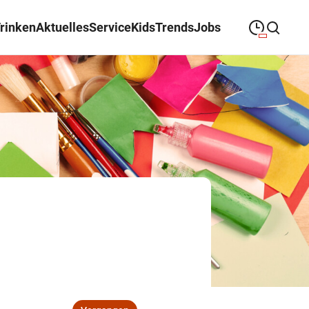
Trinken
Aktuelles
Service
Kids
Trends
Jobs
09:00
—
19:00
MONTAG
Montag
Suche schließen
09:00
—
19:00
DIENSTAG
Dienstag
09:00
—
19:00
MITTWOCH
Mittwoch
09:00
—
19:00
DONNERSTAG
Donnerstag
09:00
—
19:00
FREITAG
Freitag
09:00
—
18:00
SAMSTAG
Samstag
Abweichende Öffnungszeiten