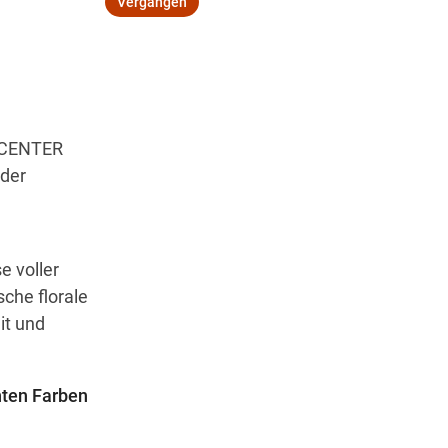
Vergangen
Wegbeschreibung
X.CENTER
eder
e voller
sche florale
it und
nten Farben