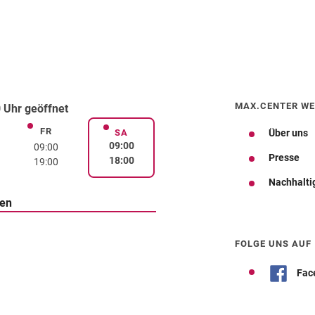
MAX.CENTER WE
 Uhr geöffnet
FR
rstag
Freitag
SA
Über uns
Samstag
09:00
09:00
Presse
18:00
19:00
Nachhalti
ten
Wegbeschreibung
FOLGE UNS AUF
Fac