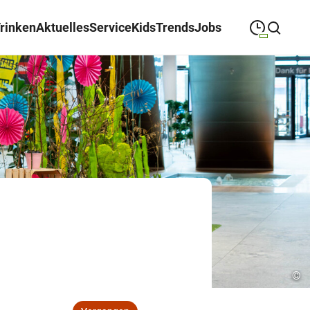
Trinken
Aktuelles
Service
Kids
Trends
Jobs
09:00
—
19:00
MONTAG
Montag
Suche schließen
09:00
—
19:00
DIENSTAG
Dienstag
09:00
—
19:00
MITTWOCH
Mittwoch
09:00
—
19:00
DONNERSTAG
Donnerstag
09:00
—
19:00
FREITAG
Freitag
09:00
—
18:00
SAMSTAG
Samstag
©
Abweichende Öffnungszeiten