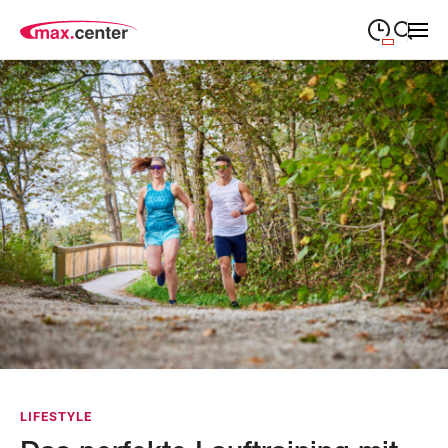
09:00
—
19:00
MONTAG
Montag
Suche schließen
09:00
—
19:00
DIENSTAG
Dienstag
09:00
—
19:00
MITTWOCH
Mittwoch
09:00
—
19:00
DONNERSTAG
Donnerstag
09:00
—
19:00
FREITAG
Freitag
Feiertags geschlossen
SAMSTAG
Samstag
Abweichende Öffnungszeiten
LIFESTYLE