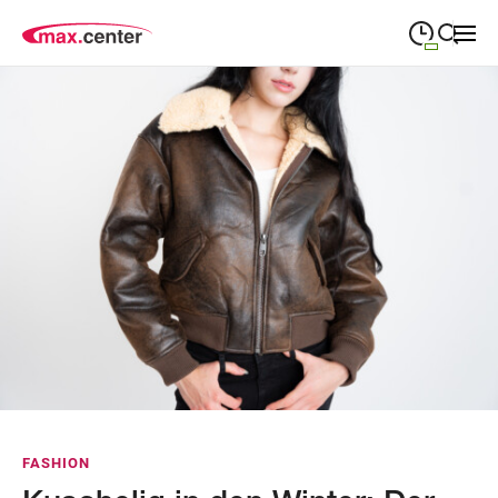
09:00
—
19:00
MONTAG
Montag
Suche schließen
09:00
—
19:00
DIENSTAG
Dienstag
09:00
—
19:00
MITTWOCH
Mittwoch
09:00
—
19:00
DONNERSTAG
Donnerstag
09:00
—
19:00
FREITAG
Freitag
09:00
—
18:00
SAMSTAG
Samstag
Abweichende Öffnungszeiten
FASHION