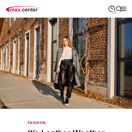
09:00
—
19:00
MONTAG
Montag
Suche schließen
09:00
—
19:00
DIENSTAG
Dienstag
09:00
—
19:00
MITTWOCH
Mittwoch
09:00
—
19:00
DONNERSTAG
Donnerstag
09:00
—
19:00
FREITAG
Freitag
09:00
—
18:00
SAMSTAG
Samstag
Abweichende Öffnungszeiten
FASHION