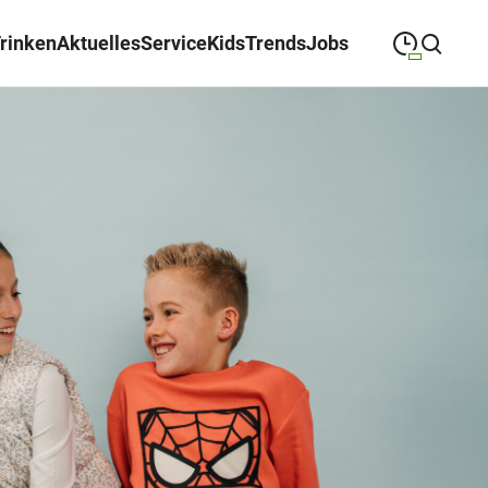
Trinken
Aktuelles
Service
Kids
Trends
Jobs
09:00
—
19:00
MONTAG
Montag
Suche schließen
09:00
—
19:00
DIENSTAG
Dienstag
09:00
—
19:00
MITTWOCH
Mittwoch
09:00
—
19:00
DONNERSTAG
Donnerstag
09:00
—
19:00
FREITAG
Freitag
09:00
—
18:00
SAMSTAG
Samstag
Abweichende Öffnungszeiten