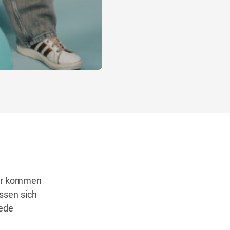
ier kommen
assen sich
jede