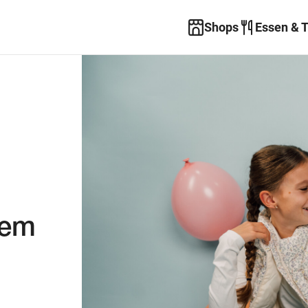
Shops
Essen & 
uem