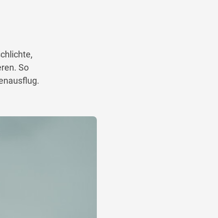
chlichte,
eren. So
ienausflug.